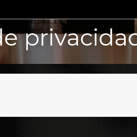
iones
Anillos
Collares
Pulseras
Contáctenos
de privacida